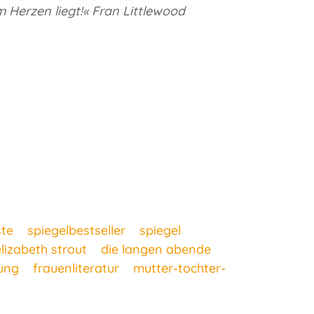
m Herzen liegt!« Fran Littlewood
ste
spiegelbestseller
spiegel
elizabeth strout
die langen abende
ung
frauenliteratur
mutter-tochter-