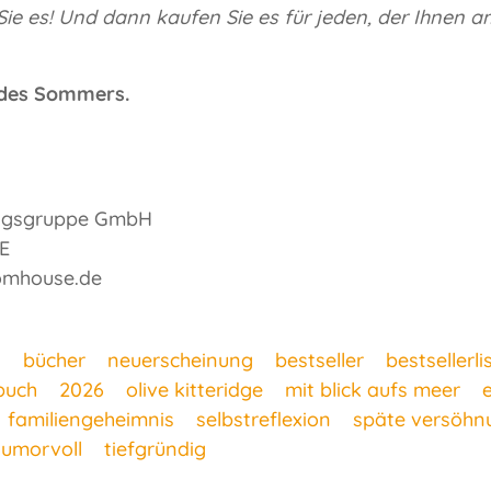
ie es! Und dann kaufen Sie es für jeden, der Ihnen a
 des Sommers.
lagsgruppe GmbH
E
domhouse.de
h
bücher
neuerscheinung
bestseller
bestsellerli
buch
2026
olive kitteridge
mit blick aufs meer
familiengeheimnis
selbstreflexion
späte versöhn
humorvoll
tiefgründig