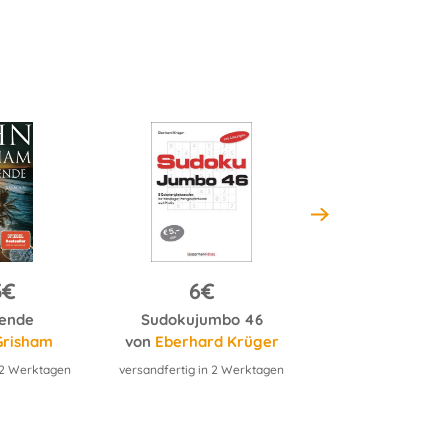
3€
6€
14.3€
gende
Sudokujumbo 46
Grisham
von
Eberhard Krüger
von
Cristina C
n 2 Werktagen
versandfertig in 2 Werktagen
versandfertig in 2 