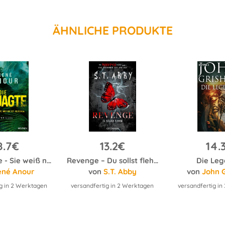
ÄHNLICHE PRODUKTE
8.7€
13.2€
14.
Die Gejagte - Sie weiß nicht, wer sie ist. Er schon.
Revenge – Du sollst flehen
Die Le
ené Anour
von
S.T. Abby
von
John 
g in 2 Werktagen
versandfertig in 2 Werktagen
versandfertig i