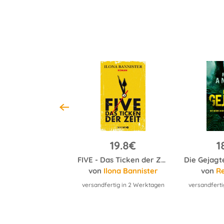
18.7€
19.8€
1
Die Psychiaterin – Wurde ihr der Job zum Verhängnis?
FIVE - Das Ticken der Zeit
reida McFadden
von
Ilona Bannister
von
R
ertig in 2 Werktagen
versandfertig in 2 Werktagen
versandferti