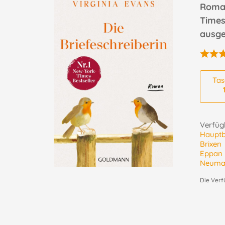
Roman
Times
ausge
Ta
Verfügb
Haupt
Brixen
Eppan
Neuma
Die Verf