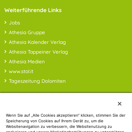
Weiterführende Links
Jobs
Athesia Gruppe
Athesia Kalender Verlag
Athesia Tappeiner Verlag
Athesia Medien
www.stol.it
Tageszeitung Dolomiten
Wenn Sie auf „Alle Cookies akzeptieren“ klicken, stimmen Sie der
PREISINFO:* Alle Preise inkl. MwSt., ggfl. zzgl. Versandkosten
Speicherung von Cookies auf Ihrem Gerät zu, um die
Websitenavigation zu verbessern, die Websitenutzung zu