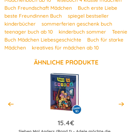
Buch Freundschaft Mädchen
Buch erste Liebe
beste Freundinnen Buch
spiegel bestseller
kinderbücher
sommerferien geschenk buch
teenager buch ab 10
kinderbuch sommer
Teenie
Buch Mädchen Liebesgeschichte
Buch für starke
Mädchen
kreatives für mädchen ab 10
ÄHNLICHE PRODUKTE
15.4€
Das kleine Böse Buch (Das kleine Böse Buch, Bd. 1)
Sieben Mal Anders (Band 1) - Adele möchte die Welt umarmen
Die Wal