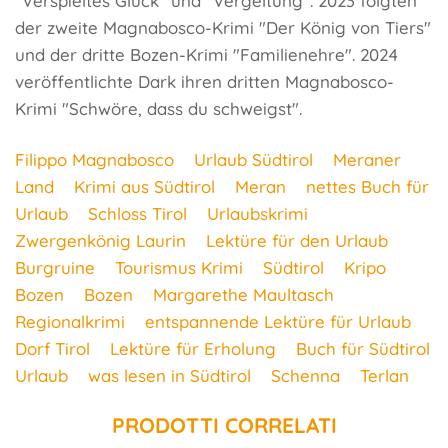
"Verspieltes Glück" und "Vergeltung". 2023 folgten
der zweite Magnabosco-Krimi "Der König von Tiers"
und der dritte Bozen-Krimi "Familienehre". 2024
veröffentlichte Dark ihren dritten Magnabosco-
Krimi "Schwöre, dass du schweigst".
Filippo Magnabosco
Urlaub Südtirol
Meraner
Land
Krimi aus Südtirol
Meran
nettes Buch für
Urlaub
Schloss Tirol
Urlaubskrimi
Zwergenkönig Laurin
Lektüre für den Urlaub
Burgruine
Tourismus Krimi
Südtirol
Kripo
Bozen
Bozen
Margarethe Maultasch
Regionalkrimi
entspannende Lektüre für Urlaub
Dorf Tirol
Lektüre für Erholung
Buch für Südtirol
Urlaub
was lesen in Südtirol
Schenna
Terlan
PRODOTTI CORRELATI