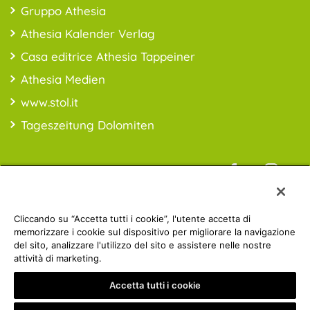
Gruppo Athesia
Athesia Kalender Verlag
Casa editrice Athesia Tappeiner
Athesia Medien
www.stol.it
Tageszeitung Dolomiten
Informazioni sui prezzi: *i prezzi sono da intendersi IVA inclusa;
Cliccando su “Accetta tutti i cookie”, l'utente accetta di
spese di spedizioni escluse
memorizzare i cookie sul dispositivo per migliorare la navigazione
del sito, analizzare l'utilizzo del sito e assistere nelle nostre
attività di marketing.
Athesia Gruppe | © 2019 ATHESIA BUCH | MwSt.-Nr.:
Accetta tutti i cookie
IT00853860211