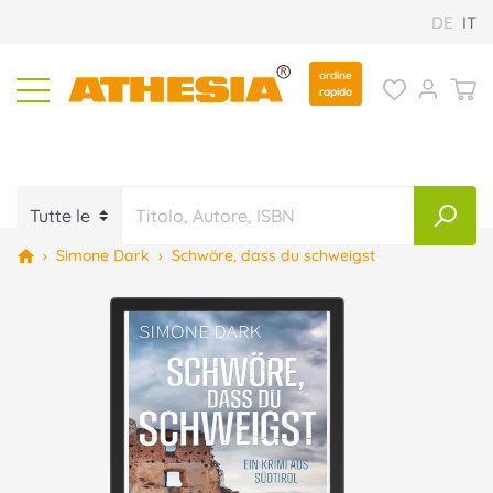
DE
IT
ordine
rapido
›
Simone Dark
›
Schwöre, dass du schweigst