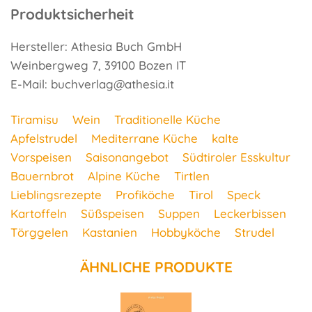
Produktsicherheit
Hersteller: Athesia Buch GmbH
Weinbergweg 7, 39100 Bozen IT
E-Mail: buchverlag@athesia.it
Tiramisu
Wein
Traditionelle Küche
Apfelstrudel
Mediterrane Küche
kalte
Vorspeisen
Saisonangebot
Südtiroler Esskultur
Bauernbrot
Alpine Küche
Tirtlen
Lieblingsrezepte
Profiköche
Tirol
Speck
Kartoffeln
Süßspeisen
Suppen
Leckerbissen
Törggelen
Kastanien
Hobbyköche
Strudel
ÄHNLICHE PRODUKTE