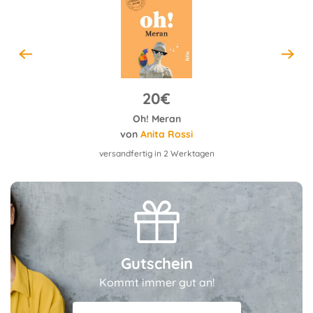
20€
Oh! Meran
G
von
Anita Rossi
versandfertig in 2 Werktagen
Gutschein
Kommt immer gut an!