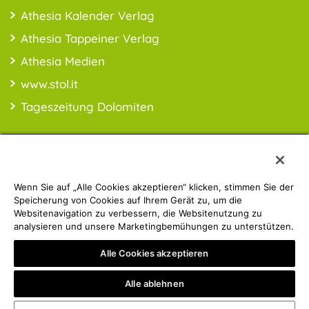
Athesia Kalender Verlag
Athesia Tappeiner Verlag
Athesia Medien
www.stol.it
Tageszeitung Dolomiten
Wenn Sie auf „Alle Cookies akzeptieren“ klicken, stimmen Sie der
PREISINFO:* Alle Preise inkl. MwSt., ggfl. zzgl. Versandkosten
Speicherung von Cookies auf Ihrem Gerät zu, um die
Websitenavigation zu verbessern, die Websitenutzung zu
analysieren und unsere Marketingbemühungen zu unterstützen.
Athesia Gruppe | © 2019 ATHESIA BUCH | MwSt.-Nr.:
Alle Cookies akzeptieren
IT00853860211
Privacy Policy
Impressum
Alle ablehnen
mady by