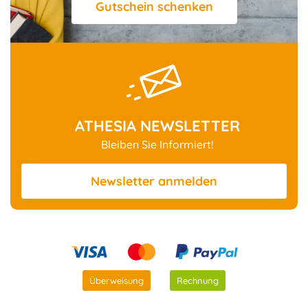
Gutschein schenken
ATHESIA NEWSLETTER
Bleiben Sie Informiert!
Newsletter
anmelden
Überweisung
Rechnung