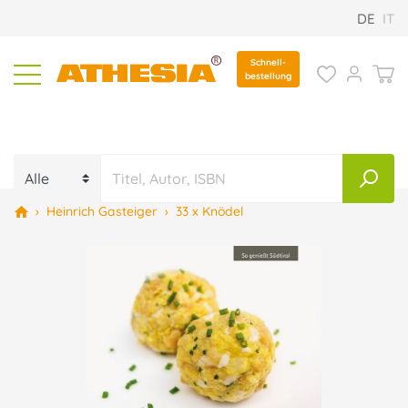
DE
IT
Schnell-
bestellung
›
Heinrich Gasteiger
›
33 x Knödel