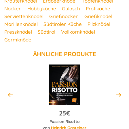
Kräuterknödel
Erdbeerknödel
Topfenknödel
Nocken
Hobbyköche
Gulasch
Profiköche
Serviettenknödel
Grießnocken
Grießknödel
Marillenknödel
Südtiroler Küche
Pilzknödel
Pressknödel
Südtirol
Vollkornknödel
Germknödel
ÄHNLICHE PRODUKTE
25€
Passion Risotto
von
Heinrich Gasteiger