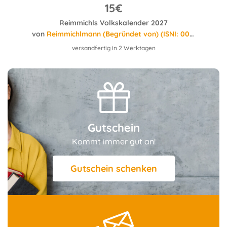
15€
Reimmichls Volkskalender 2027
er
von
Reimmichlmann (Begründet von) (ISNI: 0000000073259137)
versandfertig in 2 Werktagen
Gutschein
Kommt immer gut an!
Gutschein schenken