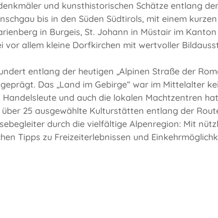
denkmäler und kunsthistorischen Schätze entlang der
schgau bis in den Süden Südtirols, mit einem kurzen
rienberg in Burgeis, St. Johann in Müstair im Kanton
vor allem kleine Dorfkirchen mit wertvoller Bildau
hundert entlang der heutigen „Alpinen Straße der Rom
eprägt. Das „Land im Gebirge“ war im Mittelalter k
nd Handelsleute und auch die lokalen Machtzentren h
 über 25 ausgewählte Kulturstätten entlang der Route
sebegleiter durch die vielfältige Alpenregion: Mit nüt
hen Tipps zu Freizeiterlebnissen und Einkehrmöglichk