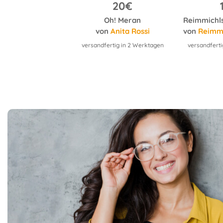
14.3€
20€
 Löwenmutter
Oh! Meran
on
Hera Lind
von
Anita Rossi
von
Reimmichlmann (Begr
ertig in 2 Werktagen
versandfertig in 2 Werktagen
versandferti