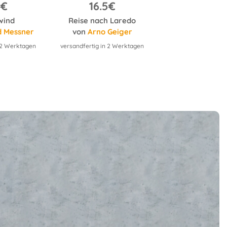
6€
16.5€
28€
wind
Reise nach Laredo
Urwege in Süd
d Messner
von
Arno Geiger
von
Hanspaul 
n 2 Werktagen
versandfertig in 2 Werktagen
versandfertig in 2 