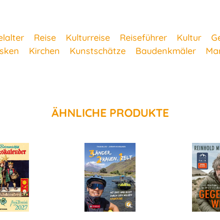
elalter
Reise
Kulturreise
Reiseführer
Kultur
G
esken
Kirchen
Kunstschätze
Baudenkmäler
Ma
ÄHNLICHE PRODUKTE