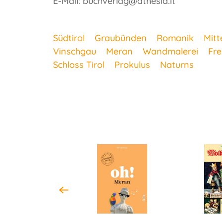
E-Mail: buchverlag@athesia.it
Südtirol
Graubünden
Romanik
Mitt
Vinschgau
Meran
Wandmalerei
Fr
Schloss Tirol
Prokulus
Naturns