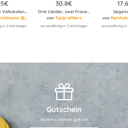
15€
30.8€
17.
Reimmichls Volkskalender 2027
Drei Länder, zwei Frauen, ein Zelt
Gegen
ündet von) (ISNI: 0000000073259137)
von
Tanja Willers
von
Reinhol
g in 2 Werktagen
versandfertig in 2 Werktagen
versandfertig i
Gutschein
Kommt immer gut an!