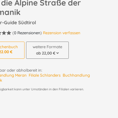
die Alpine Straße der
manik
er-Guide Südtirol
(
0 Rezensionen
)
Rezension verfassen
schenbuch
weitere Formate
22.00 €
ab 22,00 €
ar oder abholbereit in:
andlung Meran
Filiale Schlanders
Buchhandlung
k
ügbarkeit kann unter Umständen in den Filialen variieren.