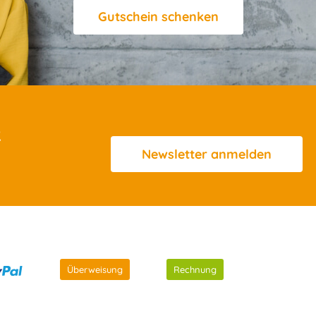
Gutschein schenken
R
Newsletter
anmelden
Überweisung
Rechnung