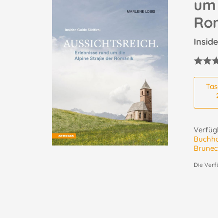
um 
Ro
Insid
Ta
Verfügb
Buchh
Brunec
Die Verf