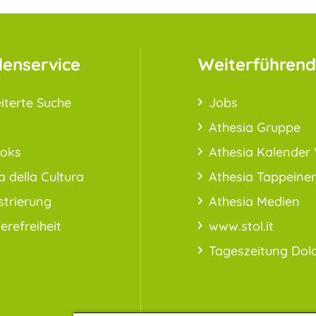
enservice
Weiterführend
iterte Suche
Jobs
Athesia Gruppe
ooks
Athesia Kalender 
a della Cultura
Athesia Tappeiner
strierung
Athesia Medien
ierefreiheit
www.stol.it
Tageszeitung Dol