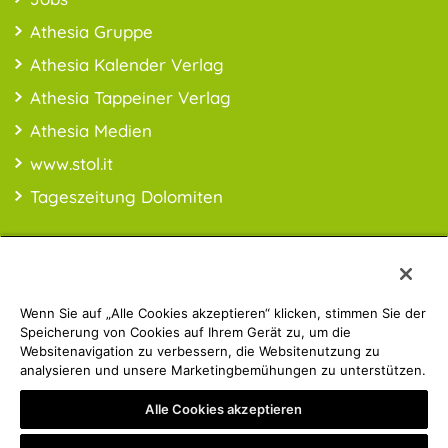
Athesia Gruppe
Athesia Kalender Verlag
Athesia Tappeiner Verlag
Athesia Medien
www.stol.it
Tageszeitung Dolomiten
Wenn Sie auf „Alle Cookies akzeptieren“ klicken, stimmen Sie der
PREISINFO:* Alle Preise inkl. MwSt., ggfl. zzgl. Versandkosten
Speicherung von Cookies auf Ihrem Gerät zu, um die
Websitenavigation zu verbessern, die Websitenutzung zu
analysieren und unsere Marketingbemühungen zu unterstützen.
Athesia Gruppe | © 2019 ATHESIA BUCH | MwSt.-Nr.:
Alle Cookies akzeptieren
IT00853860211
Privacy Policy
Impressum