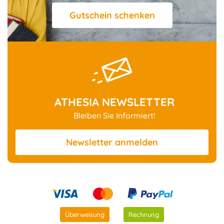
Gutschein schenken
ATHESIA NEWSLETTER
Bleiben Sie Informiert!
Newsletter
anmelden
Überweisung
Rechnung