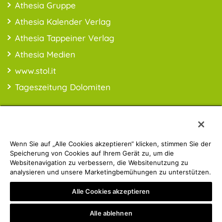
Athesia Gruppe
Athesia Kalender Verlag
Athesia Tappeiner Verlag
Athesia Medien
www.stol.it
Tageszeitung Dolomiten
Wenn Sie auf „Alle Cookies akzeptieren“ klicken, stimmen Sie der
PREISINFO:* Alle Preise inkl. MwSt., ggfl. zzgl. Versandkosten
Speicherung von Cookies auf Ihrem Gerät zu, um die
Websitenavigation zu verbessern, die Websitenutzung zu
analysieren und unsere Marketingbemühungen zu unterstützen.
Athesia Gruppe | © 2019 ATHESIA BUCH | MwSt.-Nr.:
Alle Cookies akzeptieren
IT00853860211
Privacy Policy
Impressum
Alle ablehnen