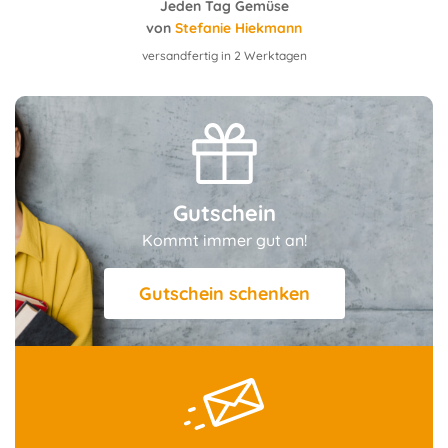
Die Ernährungs-Docs – Unsere 100 besten Protein-Power-Rezepte
Jeden Tag Gemüse
von
Stefanie Hiekmann
von
versandfertig in 2 Werktagen
Gutschein
Kommt immer gut an!
Gutschein schenken