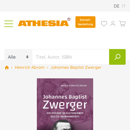
DE
IT
Schnell-
bestellung
›
Heinrich Abram
›
Johannes Baptist Zwerger