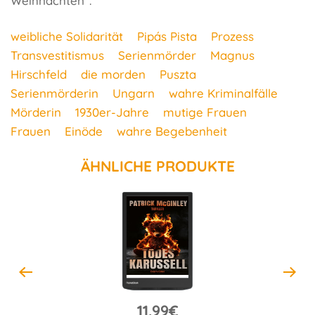
Weihnachten".
weibliche Solidarität
Pipás Pista
Prozess
Transvestitismus
Serienmörder
Magnus
Hirschfeld
die morden
Puszta
Serienmörderin
Ungarn
wahre Kriminalfälle
Mörderin
1930er-Jahre
mutige Frauen
Frauen
Einöde
wahre Begebenheit
ÄHNLICHE PRODUKTE
11.99€