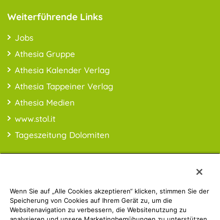
Weiterführende Links
Jobs
Athesia Gruppe
Athesia Kalender Verlag
Athesia Tappeiner Verlag
Athesia Medien
www.stol.it
Tageszeitung Dolomiten
Wenn Sie auf „Alle Cookies akzeptieren“ klicken, stimmen Sie der
PREISINFO:* Alle Preise inkl. MwSt., ggfl. zzgl. Versandkosten
Speicherung von Cookies auf Ihrem Gerät zu, um die
Websitenavigation zu verbessern, die Websitenutzung zu
analysieren und unsere Marketingbemühungen zu unterstützen.