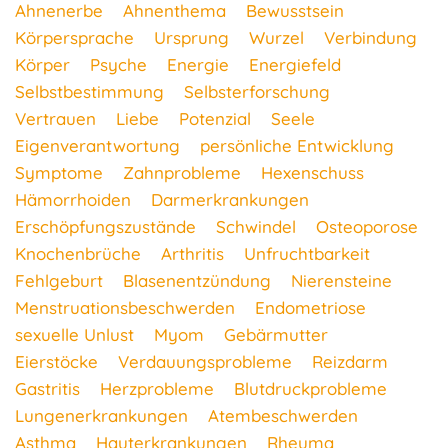
Ahnenerbe
Ahnenthema
Bewusstsein
Körpersprache
Ursprung
Wurzel
Verbindung
Körper
Psyche
Energie
Energiefeld
Selbstbestimmung
Selbsterforschung
Vertrauen
Liebe
Potenzial
Seele
Eigenverantwortung
persönliche Entwicklung
Symptome
Zahnprobleme
Hexenschuss
Hämorrhoiden
Darmerkrankungen
Erschöpfungszustände
Schwindel
Osteoporose
Knochenbrüche
Arthritis
Unfruchtbarkeit
Fehlgeburt
Blasenentzündung
Nierensteine
Menstruationsbeschwerden
Endometriose
sexuelle Unlust
Myom
Gebärmutter
Eierstöcke
Verdauungsprobleme
Reizdarm
Gastritis
Herzprobleme
Blutdruckprobleme
Lungenerkrankungen
Atembeschwerden
Asthma
Hauterkrankungen
Rheuma