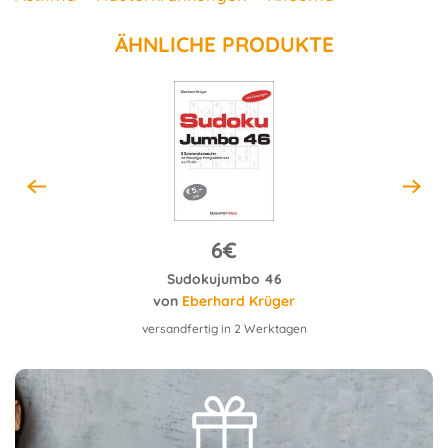
ÄHNLICHE PRODUKTE
6€
Sudokujumbo 46
Mathema
von
Eberhard Krüger
versandfertig in 2 Werktagen
versa