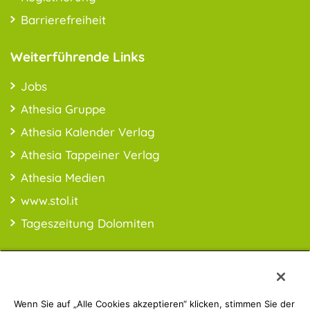
Barrierefreiheit
Weiterführende Links
Jobs
Athesia Gruppe
Athesia Kalender Verlag
Athesia Tappeiner Verlag
Athesia Medien
www.stol.it
Tageszeitung Dolomiten
Wenn Sie auf „Alle Cookies akzeptieren“ klicken, stimmen Sie der
PREISINFO:* Alle Preise inkl. MwSt., ggfl. zzgl. Versandkosten