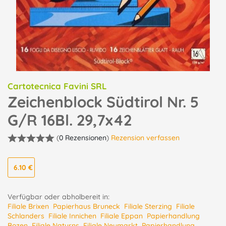
Cartotecnica Favini SRL
Zeichenblock Südtirol Nr. 5
G/R 16Bl. 29,7x42
(
0 Rezensionen
)
Rezension verfassen
6.10 €
Verfügbar oder abholbereit in:
Filiale Brixen
Papierhaus Bruneck
Filiale Sterzing
Filiale
Schlanders
Filiale Innichen
Filiale Eppan
Papierhandlung
Bozen
Filiale Naturns
Filiale Neumarkt
Papierhandlung