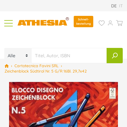
DE
IT
Schnell-
bestellung
›
Cartotecnica Favini SRL
›
Zeichenblock Südtirol Nr. 5 G/R 16Bl. 29,7x42