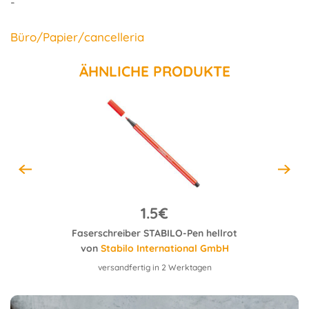
-
Büro/Papier/cancelleria
ÄHNLICHE PRODUKTE
1.5€
Ergonomischer Dosen-Spitzer für Rechtshänder - STABILO EASYsharpener - 3 in 1 - blau
Faserschreiber STABILO-Pen hellrot
F
bH
von
Stabilo International GmbH
versandfertig in 2 Werktagen