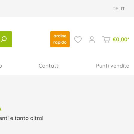
DE
IT
ordine
€
0,00
*
rapido
o
Contatti
Punti vendita
A
nti e tanto altro!