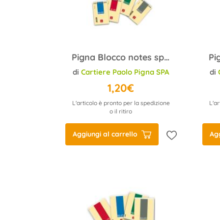
Pigna Blocco notes spiralato A7 Pignastyl 02156235M quadrett
di
Cartiere Paolo Pigna SPA
di
1,20€
L'articolo è pronto per la spedizione
L'ar
o il ritiro
Aggiungi al carrello
Agg