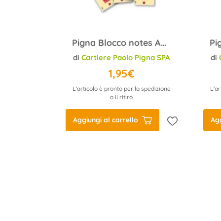
Pigna Blocco notes A5 Pignastyl 0213747 BI 70ff 80gr 15x21cm
di
Cartiere Paolo Pigna SPA
di
1,95€
L'articolo è pronto per la spedizione
L'ar
o il ritiro
Aggiungi al carrello
Agg