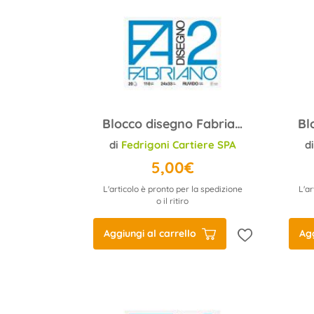
Blocco disegno Fabriano F2 24x33 110 g/m2 ruvido
di
Fedrigoni Cartiere SPA
d
5,00€
L'articolo è pronto per la spedizione
L'ar
o il ritiro
Aggiungi al carrello
Agg