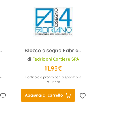
 Fabriano F4 24x33 200g/m2 liscio
Blocco disegno Fabriano F4 24x33 200g/m2 liscio riquadrato
di
Fedrigoni Cartiere SPA
11,95€
ne
L'articolo è pronto per la spedizione
o il ritiro
Aggiungi al carrello