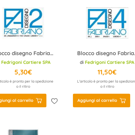
Blocco disegno Fabriano F2 24x33 110 g/m2 liscio riquadrato
Blocco disegno
i
Fedrigoni Cartiere SPA
di
Fedrigoni Cartiere SPA
5,30€
11,50€
ticolo è pronto per la spedizione
L'articolo è pronto per la spedizio
o il ritiro
o il ritiro
iungi al carrello
Aggiungi al carrello