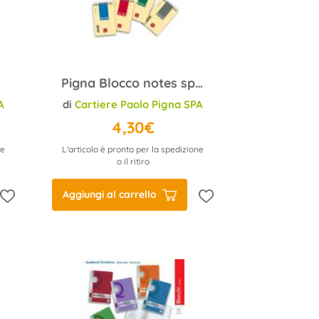
Pigna Blocco notes spiralato A4 Pignastyl 02156285M quadrett
A
di
Cartiere Paolo Pigna SPA
4,30€
ne
L'articolo è pronto per la spedizione
o il ritiro
Aggiungi al carrello