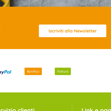
R
Iscriviti
alla Newsletter
Bonifico
Fattura
rvizio clienti
Link e pagi