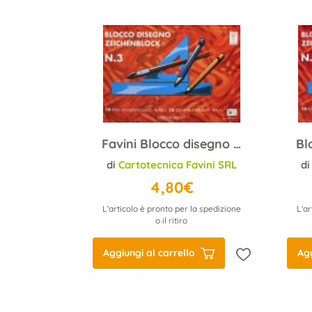
Favini Blocco disegno Südtirol-Heft nr. 3 L/R 25x35 (16)
di
Cartotecnica Favini SRL
d
4,80€
L'articolo è pronto per la spedizione
L'ar
o il ritiro
Aggiungi al carrello
Agg