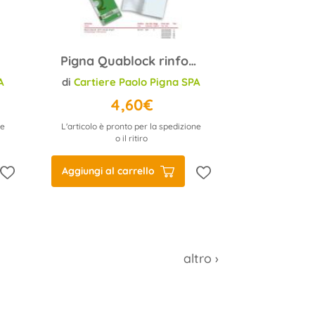
Pigna Quablock rinforzato A4 0211215 rigato 1R 40ff 80gr
A
di
Cartiere Paolo Pigna SPA
4,60€
ne
L'articolo è pronto per la spedizione
o il ritiro
Aggiungi al carrello
altro ›