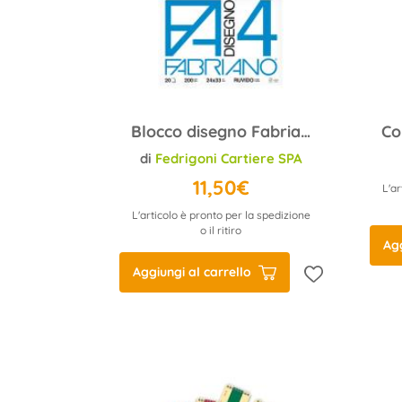
Blocco disegno Fabriano F4 24x33 200g/m2 ruvido
di
Fedrigoni Cartiere SPA
11,50€
L'ar
L'articolo è pronto per la spedizione
o il ritiro
Agg
Aggiungi al carrello