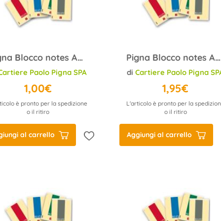
Pigna Blocco notes A6 Pignastyl 0213746 5M quadretto 5MM 70f
Pigna Blocco notes A5 Pignastyl 02137475M quadretto 5MM 80gr
Cartiere Paolo Pigna SPA
di
Cartiere Paolo Pigna SP
1,00€
1,95€
ticolo è pronto per la spedizione
L'articolo è pronto per la spedizio
o il ritiro
o il ritiro
iungi al carrello
Aggiungi al carrello