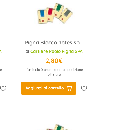
lato A6 Pignastyl 02156255M quadrett
Pigna Blocco notes spiralato A5 Pignastyl 0215627 5M quadret
A
di
Cartiere Paolo Pigna SPA
2,80€
ne
L'articolo è pronto per la spedizione
o il ritiro
Aggiungi al carrello