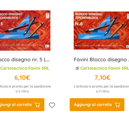
Blocco disegno nr. 5 L/R 16ff 29,7x42
Favini Blocco dis
i
Cartotecnica Favini SRL
di
Cartotecnica Favini SR
6,10€
7,10€
ticolo è pronto per la spedizione
L'articolo è pronto per la spedizio
o il ritiro
o il ritiro
iungi al carrello
Aggiungi al carrello