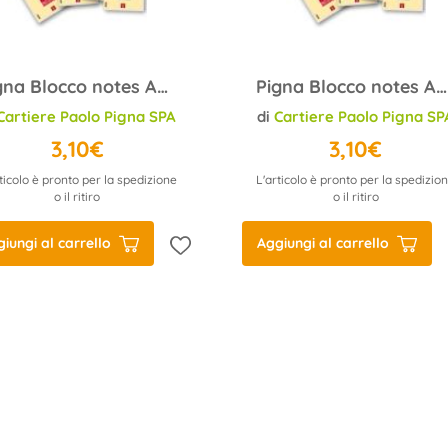
Pigna Blocco notes A4 Pignastyl 0213748BI 70ff 80gr 21x29,7c
Pigna Blocco notes A4 Pignastyl 02137485M quadretto 5MM 70ff
Cartiere Paolo Pigna SPA
di
Cartiere Paolo Pigna SP
3,10€
3,10€
ticolo è pronto per la spedizione
L'articolo è pronto per la spedizio
o il ritiro
o il ritiro
iungi al carrello
Aggiungi al carrello