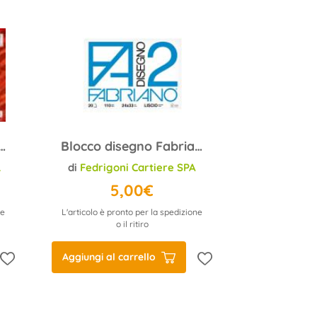
egno Südtirol-Heft nr. 6 L/R 35x48 (16)
Blocco disegno Fabriano F2 24x33 110 g/m2 liscio
L
di
Fedrigoni Cartiere SPA
5,00€
ne
L'articolo è pronto per la spedizione
o il ritiro
Aggiungi al carrello