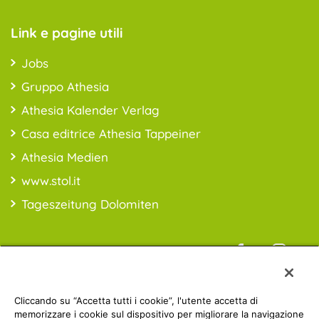
Link e pagine utili
Jobs
Gruppo Athesia
Athesia Kalender Verlag
Casa editrice Athesia Tappeiner
Athesia Medien
www.stol.it
Tageszeitung Dolomiten
Informazioni sui prezzi: *i prezzi sono da intendersi IVA inclusa;
Cliccando su “Accetta tutti i cookie”, l'utente accetta di
spese di spedizioni escluse
memorizzare i cookie sul dispositivo per migliorare la navigazione