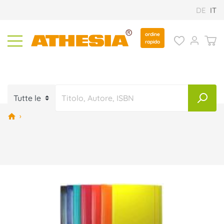
DE
IT
ordine
rapido
›