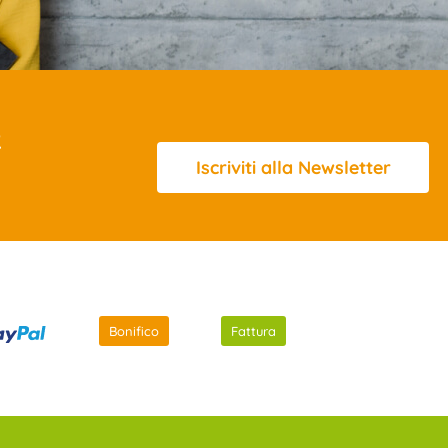
R
Iscriviti
alla Newsletter
Bonifico
Fattura