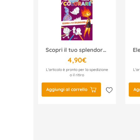
Scopri il tuo splendore. Elemental. Primo album da colorare
4,90€
L'articolo è pronto per la spedizione
L'ar
o il ritiro
Aggiungi al carrello
Agg