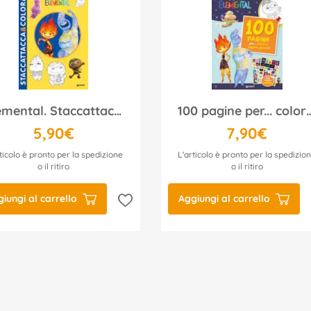
Elemental. Staccattacca & colora
100 pagine per... colorare, leggere, giocare! Element
5,90€
7,90€
ticolo è pronto per la spedizione
L'articolo è pronto per la spedizio
o il ritiro
o il ritiro
iungi al carrello
Aggiungi al carrello