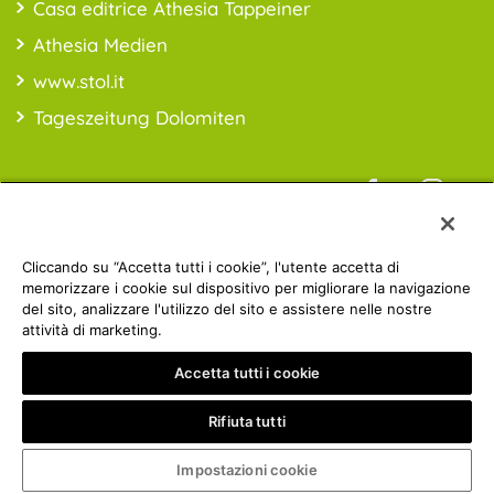
Casa editrice Athesia Tappeiner
Athesia Medien
www.stol.it
Tageszeitung Dolomiten
Informazioni sui prezzi: *i prezzi sono da intendersi IVA inclusa;
Cliccando su “Accetta tutti i cookie”, l'utente accetta di
spese di spedizioni escluse
memorizzare i cookie sul dispositivo per migliorare la navigazione
del sito, analizzare l'utilizzo del sito e assistere nelle nostre
attività di marketing.
Athesia Gruppe | © 2019 ATHESIA BUCH | MwSt.-Nr.:
Accetta tutti i cookie
IT00853860211
Privacy policy
Impressum
Rifiuta tutti
mady by
Impostazioni cookie