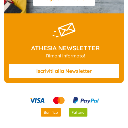
ATHESIA NEWSLETTER
Rimani informato!
Iscriviti
alla Newsletter
Bonifico
Fattura