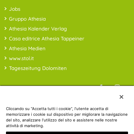
Jobs
Gruppo Athesia
Athesia Kalender Verlag
Casa editrice Athesia Tappeiner
Athesia Medien
www.stol.it
Tageszeitung Dolomiten
Informazioni sui prezzi: *i prezzi sono da intendersi IVA inclusa;
Cliccando su “Accetta tutti i cookie”, l'utente accetta di
spese di spedizioni escluse
memorizzare i cookie sul dispositivo per migliorare la navigazione
del sito, analizzare l'utilizzo del sito e assistere nelle nostre
attività di marketing.
Athesia Gruppe | © 2019 ATHESIA BUCH | MwSt.-Nr.: