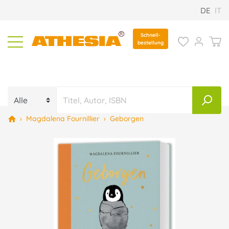
DE
IT
Schnell-
bestellung
›
Magdalena Fournillier
›
Geborgen