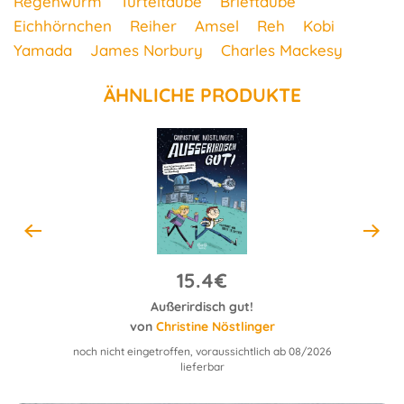
Regenwurm
Turteltaube
Brieftaube
Eichhörnchen
Reiher
Amsel
Reh
Kobi
Yamada
James Norbury
Charles Mackesy
ÄHNLICHE PRODUKTE
15.4€
Außerirdisch gut!
I
von
Christine Nöstlinger
noch nicht eingetroffen, voraussichtlich ab 08/2026
lieferbar