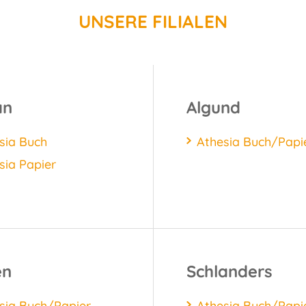
UNSERE FILIALEN
an
Algund
sia Buch
Athesia Buch/Papi
sia Papier
en
Schlanders
sia Buch/Papier
Athesia Buch/Papi