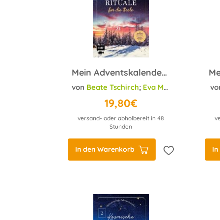
Mein Adventskalender-Buch: Weihnachtsrituale für die Seele
von
Beate Tschirch
;
Eva Maria Berg
;
Clau
vo
19,80€
versand- oder abholbereit in 48
v
Stunden
In den Warenkorb
In