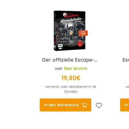
Der offizielle Escape-Adventskalender zum Original Krimidinner®: O du Tödliche – Weihnachten bei den Ashtonburrys
von
Tom Grimm
19,80€
versand- oder abholbereit in 48
v
Stunden
In den Warenkorb
In