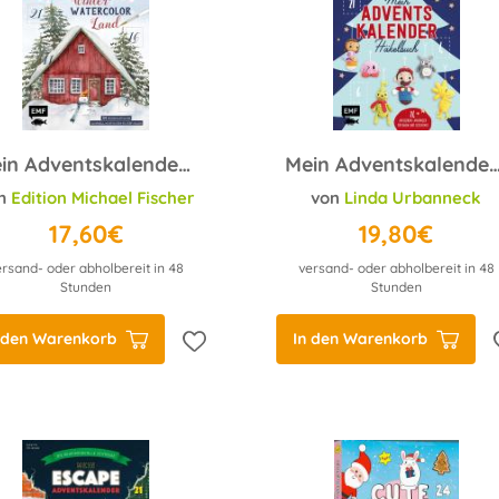
Mein Adventskalender-Buch: Winter-Watercolor-Land
Mein Adventskalender-Häkelbuch: Helden der Kindheit - Me
dia Zesche
n
Edition Michael Fischer
;
Sabrina Sterntal
;
Hannah Krutmann
von
Linda Urbanneck
;
Marion Kaiser
17,60€
19,80€
ersand- oder abholbereit in 48
versand- oder abholbereit in 48
Stunden
Stunden
 den Warenkorb
In den Warenkorb