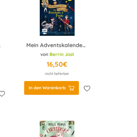
rry X-Mas
Mein Adventskalender-Zeichenbuch für Potterheads and Friends
;
Anna Brachetti
;
Ina Mielkau
von
Berrin Jost
16,50€
nicht lieferbar
In den Warenkorb