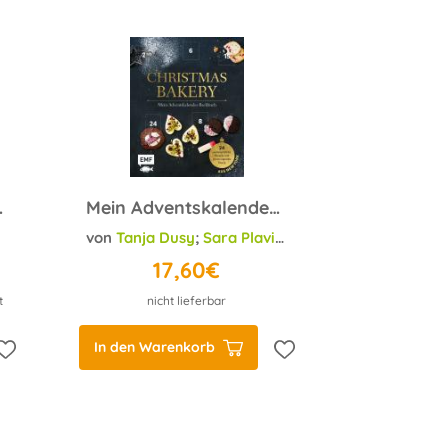
s Winter-Withers
Mein Adventskalender-Backbuch: Christmas Bakery
von
Tanja Dusy
;
Sara Plavic
;
Jennifer Mönchmeier 
17,60€
t
nicht lieferbar
In den Warenkorb