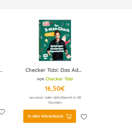
IT magazin Wochenmarkt: 24 Genussmomente
Checker Tobi: Das Adventskalender-Buch: Der X-mas-Check
von
Checker Tobi
16,50€
versand- oder abholbereit in 48
Stunden
In den Warenkorb