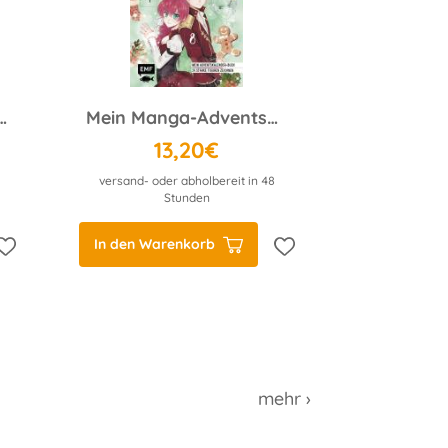
kalender-Buch: Cute Christmas
Mein Manga-Adventskalender-Buch: Magic Manga Christmas
13,20€
versand- oder abholbereit in 48
Stunden
In den Warenkorb
mehr ›