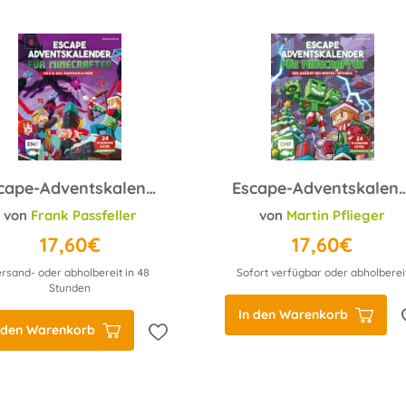
Escape-Adventskalender für Minecrafter: Das Ei des Enderdrachen
Escape-Adventskalender für Minecrafter: Der Angriff de
von
Frank Passfeller
von
Martin Pflieger
17,60€
17,60€
ersand- oder abholbereit in 48
Sofort verfügbar oder abholberei
Stunden
In den Warenkorb
 den Warenkorb