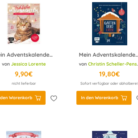
Mein Adventskalender-Buch: Fröhliche Miaunachten
Mein Adventskalender-Buch: Gartendeko
von
Jessica Lorente
von
Christin Scheller-Penser
9,90€
19,80€
nicht lieferbar
Sofort verfügbar oder abholberei
 den Warenkorb
In den Warenkorb