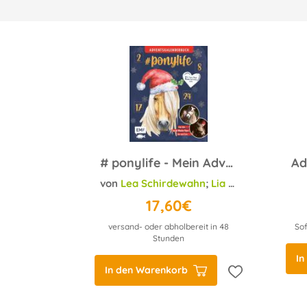
# ponylife - Mein Adventskalenderbuch - Von Lia und Lea
von
Lea Schirdewahn
;
Lia Beckmann
17,60€
versand- oder abholbereit in 48
Sof
Stunden
In
In den Warenkorb