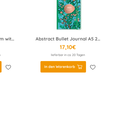
Happiness blooms from within Spiral-Kalenderbuch A5 2025
Abstract Bullet Journal A5 2025
17,10€
n
lieferbar in ca. 20 Tagen
In den Warenkorb