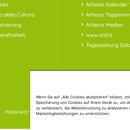
ooks
Athesia Kalender 
a della Cultura
Athesia Tappeiner
strierung
Athesia Medien
ierefreiheit
www.stol.it
Tageszeitung Dol
Wenn Sie auf „Alle Cookies akzeptieren“ klicken, st
Speicherung von Cookies auf Ihrem Gerät zu, um di
zu verbessern, die Websitenutzung zu analysieren
PREISINFO:* Alle Preise inkl. MwSt., ggfl. zzgl. Versandkosten
Marketingbemühungen zu unterstützen.