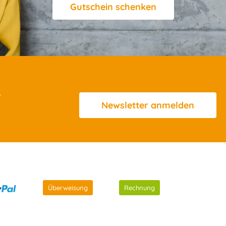
Gutschein schenken
R
Newsletter
anmelden
Überweisung
Rechnung