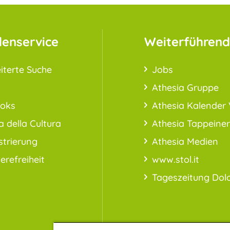
enservice
Weiterführend
iterte Suche
Jobs
Athesia Gruppe
ooks
Athesia Kalender 
a della Cultura
Athesia Tappeiner
strierung
Athesia Medien
ierefreiheit
www.stol.it
Tageszeitung Dol