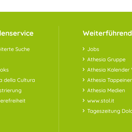
enservice
Weiterführend
iterte Suche
Jobs
Athesia Gruppe
ooks
Athesia Kalender 
a della Cultura
Athesia Tappeiner
strierung
Athesia Medien
ierefreiheit
www.stol.it
Tageszeitung Dol