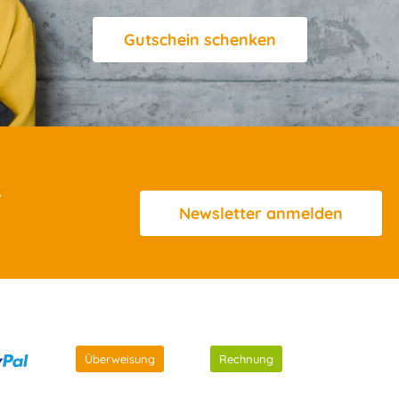
Gutschein schenken
R
Newsletter
anmelden
Überweisung
Rechnung