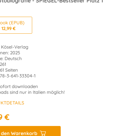
utobiografie - SPIEGEL-Bestseller Platz 1
ook (EPUB)
12,99 €
: Kösel-Verlag
enen: 2025
e: Deutsch
 261
261 Seiten
978-3-641-33304-1
ofort downloaden
ds sind nur in Italien möglich!
KTDETAILS
9 €
n den Warenkorb