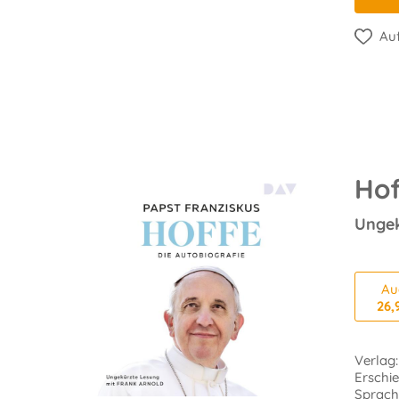
Auf
Hof
Ungek
Au
26,
Verlag
Erschi
Sprach