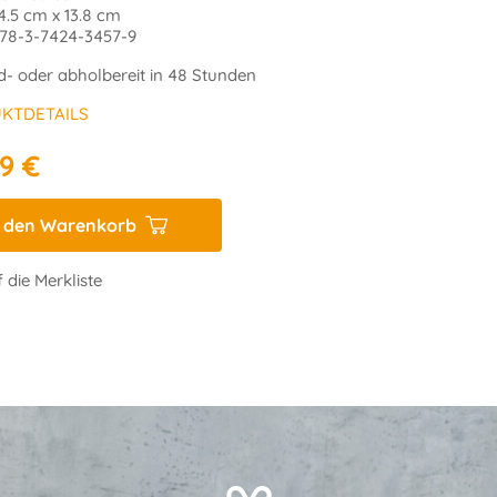
14.5 cm x 13.8 cm
978-3-7424-3457-9
d- oder abholbereit in 48 Stunden
KTDETAILS
9 €
n den Warenkorb
 die Merkliste