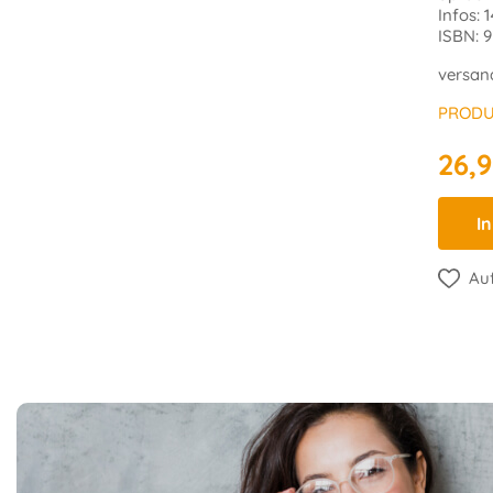
Infos: 
ISBN: 
versan
PRODU
26,9
I
Auf