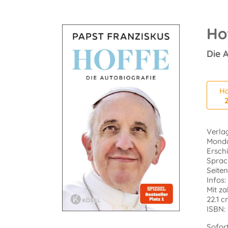
Ho
Die A
Ha
Verlag
Monda
Ersch
Sprac
Seiten
Infos:
Mit za
22.1 c
ISBN:
Sofor