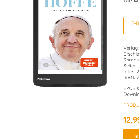
Die A
E-B
Verlag
Erschi
Sprach
Seiten:
Infos: 
ISBN: 
EPUB s
Downloa
PRODU
12,9
I