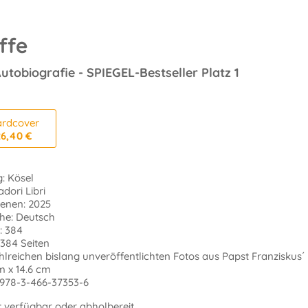
ffe
utobiografie - SPIEGEL-Bestseller Platz 1
rdcover
26,40 €
: Kösel
dori Libri
ienen: 2025
he: Deutsch
: 384
 384 Seiten
hlreichen bislang unveröffentlichten Fotos aus Papst Franziskus´
m x 14.6 cm
 978-3-466-37353-6
t verfügbar oder abholbereit