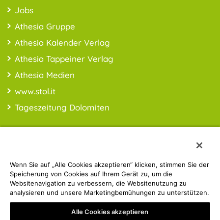
Jobs
Athesia Gruppe
Athesia Kalender Verlag
Athesia Tappeiner Verlag
Athesia Medien
www.stol.it
Tageszeitung Dolomiten
Wenn Sie auf „Alle Cookies akzeptieren“ klicken, stimmen Sie der
PREISINFO:* Alle Preise inkl. MwSt., ggfl. zzgl. Versandkosten
Speicherung von Cookies auf Ihrem Gerät zu, um die
Websitenavigation zu verbessern, die Websitenutzung zu
analysieren und unsere Marketingbemühungen zu unterstützen.
Athesia Gruppe | © 2019 ATHESIA BUCH | MwSt.-Nr.:
Alle Cookies akzeptieren
IT00853860211