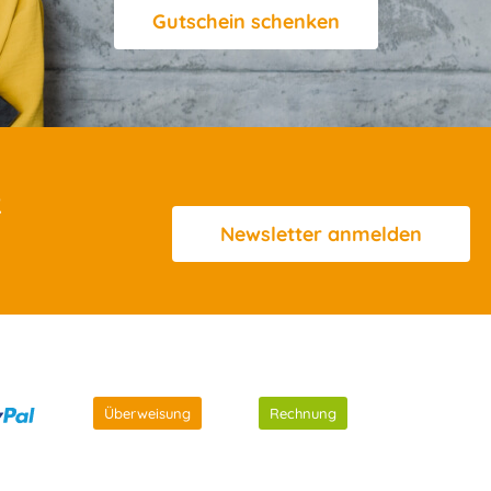
Gutschein schenken
R
Newsletter
anmelden
Überweisung
Rechnung