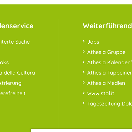
enservice
Weiterführend
iterte Suche
Jobs
Athesia Gruppe
ooks
Athesia Kalender 
a della Cultura
Athesia Tappeiner
strierung
Athesia Medien
ierefreiheit
www.stol.it
Tageszeitung Dol