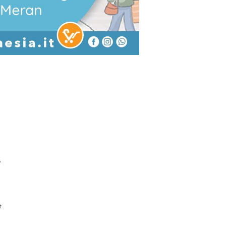
Tyrol
t