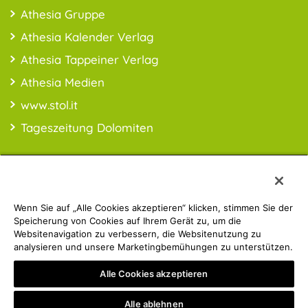
Athesia Gruppe
Athesia Kalender Verlag
Athesia Tappeiner Verlag
Athesia Medien
www.stol.it
Tageszeitung Dolomiten
Wenn Sie auf „Alle Cookies akzeptieren“ klicken, stimmen Sie der
PREISINFO:* Alle Preise inkl. MwSt., ggfl. zzgl. Versandkosten
Speicherung von Cookies auf Ihrem Gerät zu, um die
Websitenavigation zu verbessern, die Websitenutzung zu
analysieren und unsere Marketingbemühungen zu unterstützen.
Athesia Gruppe | © 2019 ATHESIA BUCH | MwSt.-Nr.:
Alle Cookies akzeptieren
IT00853860211
Privacy Policy
Impressum
Alle ablehnen