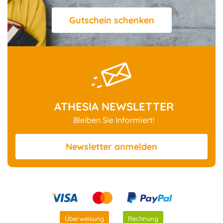
Gutschein schenken
ATHESIA NEWSLETTER
Bleiben Sie Informiert!
Newsletter
anmelden
Überweisung
Rechnung