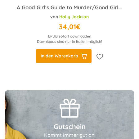
A Good Girl's Guide to Murder/Good Girl, Bad Blood/As Good as Dead/Kill Joy
von
Holly Jackson
34,01€
EPUB sofort downloaden
Downloads sind nur in Italien möglich!
In den Warenkorb
Gutschein
Kommt immer gut an!