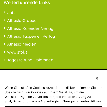
Weiterführende Links
Jobs
Athesia Gruppe
Athesia Kalender Verlag
Athesia Tappeiner Verlag
Athesia Medien
www.stol.it
Tageszeitung Dolomiten
Wenn Sie auf „Alle Cookies akzeptieren“ klicken, stimmen Sie der
PREISINFO:* Alle Preise inkl. MwSt., ggfl. zzgl. Versandkosten
Speicherung von Cookies auf Ihrem Gerät zu, um die
Websitenavigation zu verbessern, die Websitenutzung zu
analysieren und unsere Marketingbemühungen zu unterstützen.
Athesia Gruppe | © 2019 ATHESIA BUCH | MwSt.-Nr.: