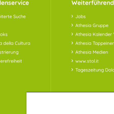
enservice
Weiterführend
iterte Suche
Jobs
Athesia Gruppe
ooks
Athesia Kalender 
a della Cultura
Athesia Tappeiner
strierung
Athesia Medien
ierefreiheit
www.stol.it
Tageszeitung Dol