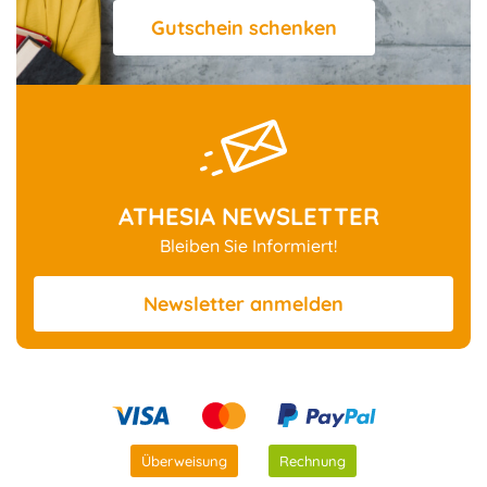
Gutschein schenken
ATHESIA NEWSLETTER
Bleiben Sie Informiert!
Newsletter
anmelden
Überweisung
Rechnung