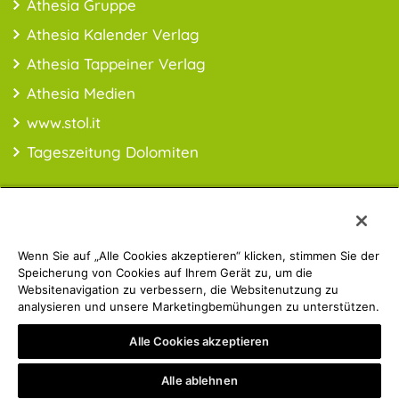
Athesia Gruppe
Athesia Kalender Verlag
Athesia Tappeiner Verlag
Athesia Medien
www.stol.it
Tageszeitung Dolomiten
Wenn Sie auf „Alle Cookies akzeptieren“ klicken, stimmen Sie der
PREISINFO:* Alle Preise inkl. MwSt., ggfl. zzgl. Versandkosten
Speicherung von Cookies auf Ihrem Gerät zu, um die
Websitenavigation zu verbessern, die Websitenutzung zu
analysieren und unsere Marketingbemühungen zu unterstützen.
Athesia Gruppe | © 2019 ATHESIA BUCH | MwSt.-Nr.:
Alle Cookies akzeptieren
IT00853860211
Privacy Policy
Impressum
Alle ablehnen