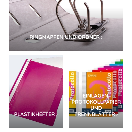
RINGMAPPEN UND ORDNER ›
EINLAGEN,
PROTOKOLLPAPIER
UND
PLASTIKHEFTER ›
TRENNBLÄTTER ›