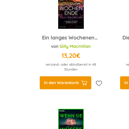
Ein langes Wochenende
von
Gilly Macmillan
13,20€
versand- oder abholbereit in 48
v
Stunden
In den Warenkorb
In