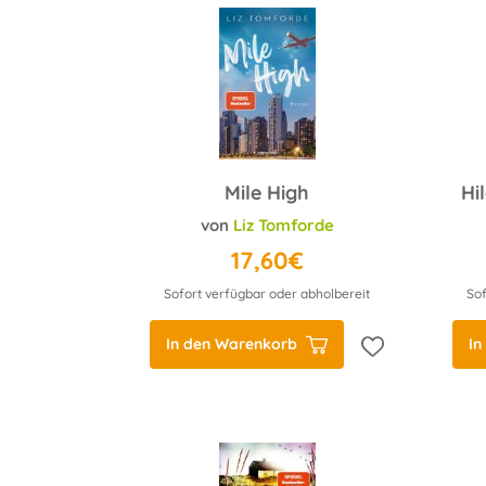
Mile High
von
Liz Tomforde
17,60€
Sofort verfügbar oder abholbereit
Sof
In den Warenkorb
In