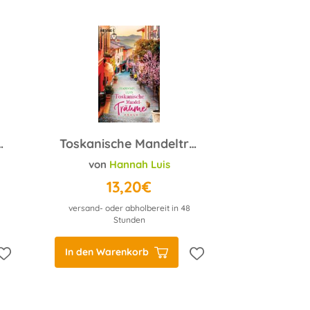
m Weg zum Ende der Welt
Toskanische Mandelträume
von
Hannah Luis
13,20€
versand- oder abholbereit in 48
Stunden
In den Warenkorb