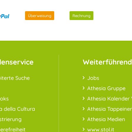
Überweisung
Rechnung
enservice
Weiterführend
iterte Suche
Jobs
Athesia Gruppe
ooks
Athesia Kalender 
a della Cultura
Athesia Tappeiner
strierung
Athesia Medien
ierefreiheit
www.stol.it