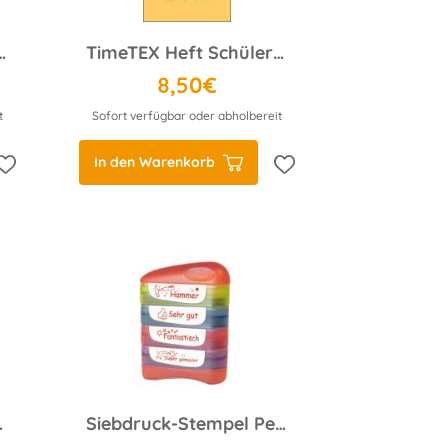
nwesenheit A4 hellgelb
TimeTEX Heft Schüler-Beobachtung A4 blau
8,50€
t
Sofort verfügbar oder abholbereit
In den Warenkorb
, 6-tlg.
Siebdruck-Stempel Perpetuum, 4 in 1, Hammer