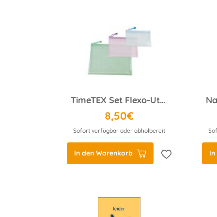
TimeTEX Set Flexo-Utensilien-Taschen farbig, 3-tlg.
8,50€
Sofort verfügbar oder abholbereit
Sof
In den Warenkorb
In