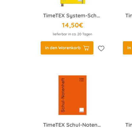
TimeTEX System-Schulplaner A4-Plus, gelb, 2025/2026
14,50€
lieferbar in ca. 20 Tagen
In den Warenkorb
In
TimeTEX Schul-Notenheft A4 orange