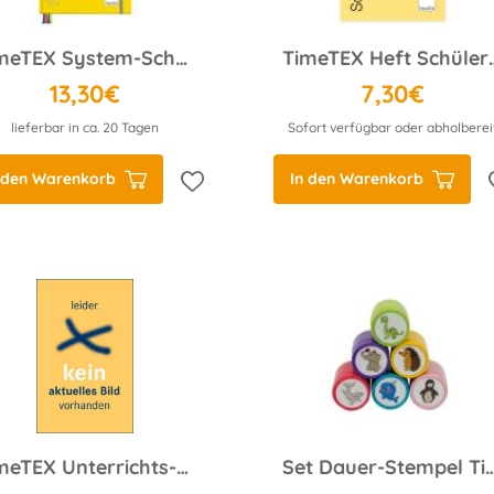
TimeTEX System-Schulplaner A5-Plus, gelb 2025/2026
TimeTEX Heft Schüler-A
13,30€
7,30€
lieferbar in ca. 20 Tagen
Sofort verfügbar oder abholberei
 den Warenkorb
In den Warenkorb
TimeTEX Unterrichts-Planer Universal, A4 cognac
Set Dauer-Stempel Tiere