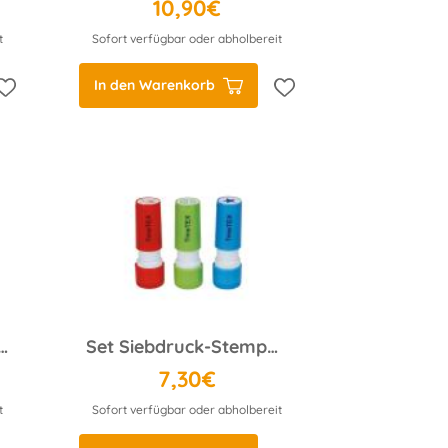
10,90€
t
Sofort verfügbar oder abholbereit
In den Warenkorb
tempel Perpetuum rund Eule
Set Siebdruck-Stempel Perpetuum 3-tlg. Compact
7,30€
t
Sofort verfügbar oder abholbereit