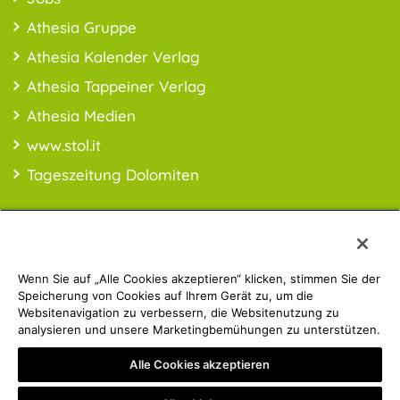
Athesia Gruppe
Athesia Kalender Verlag
Athesia Tappeiner Verlag
Athesia Medien
www.stol.it
Tageszeitung Dolomiten
Wenn Sie auf „Alle Cookies akzeptieren“ klicken, stimmen Sie der
PREISINFO:* Alle Preise inkl. MwSt., ggfl. zzgl. Versandkosten
Speicherung von Cookies auf Ihrem Gerät zu, um die
Websitenavigation zu verbessern, die Websitenutzung zu
analysieren und unsere Marketingbemühungen zu unterstützen.
Athesia Gruppe | © 2019 ATHESIA BUCH | MwSt.-Nr.:
Alle Cookies akzeptieren
IT00853860211
Privacy Policy
Impressum