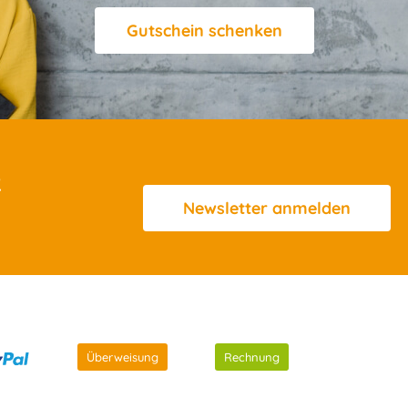
Gutschein schenken
R
Newsletter
anmelden
Überweisung
Rechnung