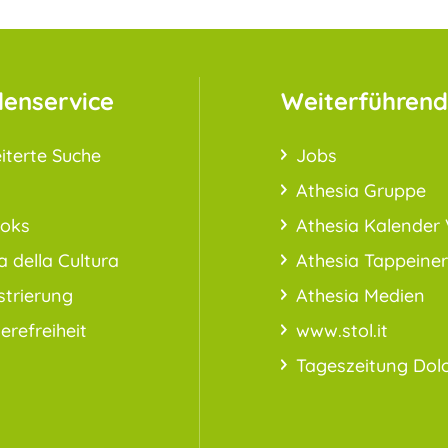
enservice
Weiterführend
iterte Suche
Jobs
Athesia Gruppe
ooks
Athesia Kalender 
a della Cultura
Athesia Tappeiner
strierung
Athesia Medien
ierefreiheit
www.stol.it
Tageszeitung Dol