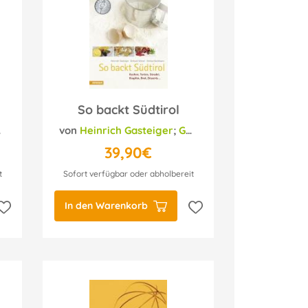
So backt Südtirol
von
;
Helmut Bachmann
Heinrich Gasteiger
;
Gerhard Wieser
;
Helmut 
39,90€
t
Sofort verfügbar oder abholbereit
In den Warenkorb