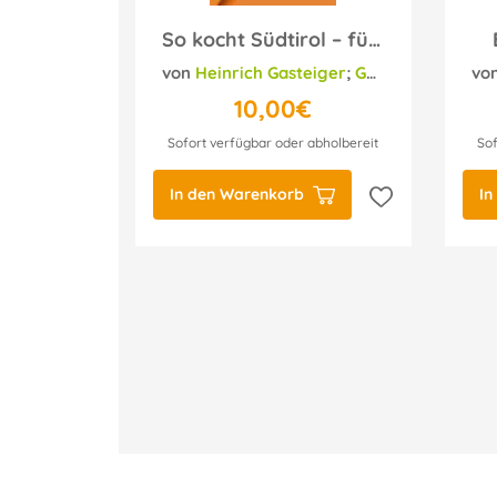
So kocht Südtirol – für Diabetiker
von
Heinrich Gasteiger
;
Gerhard Wieser
vo
;
10,00€
Sofort verfügbar oder abholbereit
Sof
In den Warenkorb
In