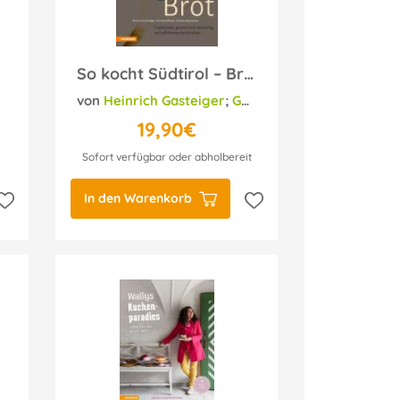
So kocht Südtirol – Brot
von
Heinrich Gasteiger
;
Gerhard Wieser
;
Helmut 
19,90€
Sofort verfügbar oder abholbereit
In den Warenkorb