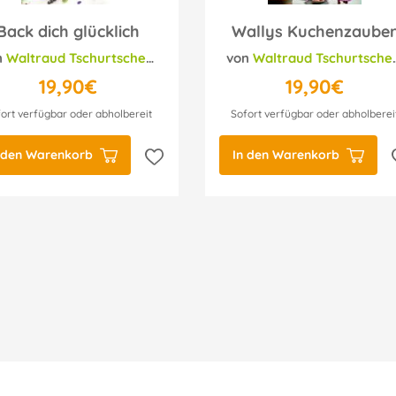
Back dich glücklich
Wallys Kuchenzaube
n
Helmut Bachmann
Waltraud Tschurtschenthaler
von
Waltraud Tschurtschenthaler
19,90€
19,90€
ort verfügbar oder abholbereit
Sofort verfügbar oder abholberei
 den Warenkorb
In den Warenkorb