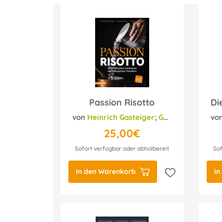
Passion Risotto
von
Heinrich Gasteiger
;
Gerhard Wieser
vo
;
25,00€
Sofort verfügbar oder abholbereit
Sof
In den Warenkorb
In