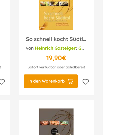
So schnell kocht Südtirol
von
;
Helmut Bachmann
Heinrich Gasteiger
;
Gerhard Wieser
;
Helmut 
19,90€
t
Sofort verfügbar oder abholbereit
In den Warenkorb