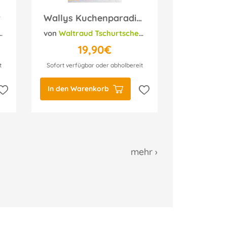
r
Wallys Kuchenparadies
von
Waltraud Tschurtschenthaler
19,90€
t
Sofort verfügbar oder abholbereit
In den Warenkorb
mehr ›