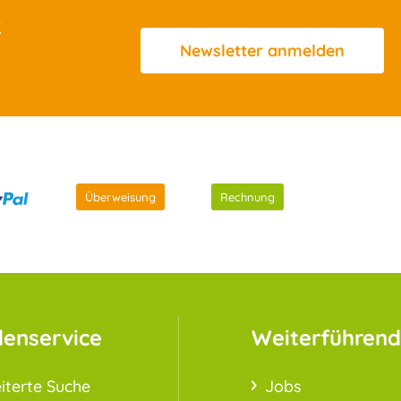
R
Newsletter
anmelden
Überweisung
Rechnung
enservice
Weiterführend
iterte Suche
Jobs