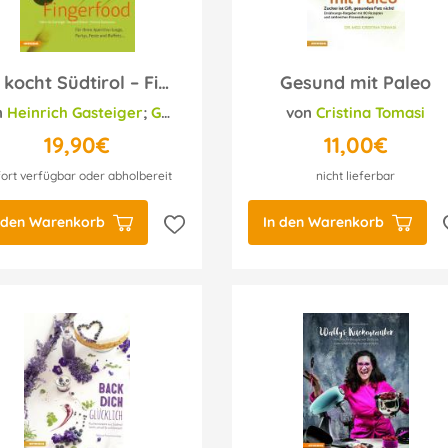
So kocht Südtirol – Fingerfood
Gesund mit Paleo
n
Helmut Bachmann
Heinrich Gasteiger
;
Gerhard Wieser
;
Helmut Bachmann
von
Cristina Tomasi
19,90€
11,00€
ort verfügbar oder abholbereit
nicht lieferbar
 den Warenkorb
In den Warenkorb