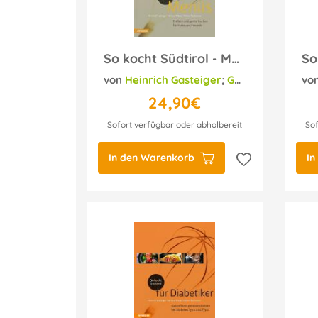
So kocht Südtirol - Menüs
von
Heinrich Gasteiger
;
Gerhard Wieser
vo
;
24,90€
Sofort verfügbar oder abholbereit
Sof
In den Warenkorb
In