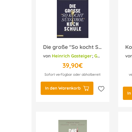
Die große "So kocht Südtirol"-Kochschule
von
Heinrich Gasteiger
;
Gerhard Wieser
vo
;
39,90€
Sofort verfügbar oder abholbereit
v
In den Warenkorb
In