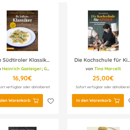
Die Südtiroler Klassiker: Von Speckknödeln bis Schlutzkrapfen
Die Kochschule für Ki
n
Helmut Bachmann
Heinrich Gasteiger
;
Gerhard Wieser
;
Helmut Bachmann
von
Tina Marcelli
16,90€
25,00€
ort verfügbar oder abholbereit
Sofort verfügbar oder abholberei
 den Warenkorb
In den Warenkorb