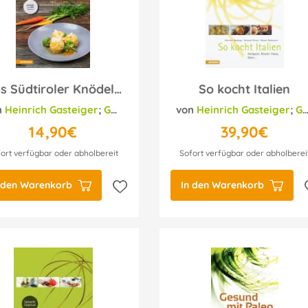
Das Südtiroler Knödelkochbuch
So kocht Italien
n
Heinrich Gasteiger
;
Gerhard Wieser
von
;
Helmut Bachmann
Heinrich Gasteiger
;
Gerhard Wieser
14,90€
39,90€
ort verfügbar oder abholbereit
Sofort verfügbar oder abholberei
 den Warenkorb
In den Warenkorb