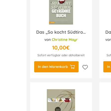
Das „So kocht Südtirol“-Getränkebuch
von
Christine Mayr
vo
10,00€
Sofort verfügbar oder abholbereit
Sof
In den Warenkorb
In