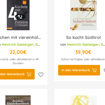
Kochen mit viereinhalb Zutaten
So kocht Südtirol
n
Helmut Bachmann
Heinrich Gasteiger
;
Gerhard Wieser
von
;
Helmut Bachmann
Heinrich Gasteiger
;
Gerhard Wieser
22,00€
39,90€
ersand- oder abholbereit in 48
Sofort verfügbar oder abholberei
Stunden
In den Warenkorb
 den Warenkorb