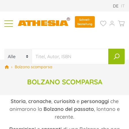
DE
IT
Schnell-
bestellung
›
Bolzano scomparsa
BOLZANO SCOMPARSA
Storia
,
cronache
,
curiosità
e
personaggi
che
animarono la
Bolzano del passato
, lontano e
recente.