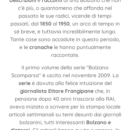
D
escrizioni
e
racconti
di una Bolzano che non
c’è più, o quantomeno che affonda nel
passato le sue radici, vicende di tempi
passati, dal
1850
al
1950
, un arco di tempo in
sé breve, e tuttavia incredibilmente lungo.
Tante cose sono accadute in questo periodo,
e le
cronache
le hanno puntualmente
raccontate.
Il primo volume della serie “Bolzano
Scomparsa” è uscito nel novembre 2009. La
serie
è dovuta alla felice intuizione del
giornalista Ettore Frangipane
che, in
pensione dopo 40 anni trascorsi alla RAI,
aveva iniziato a scrivere per la stampa locale
articoli settimanali su temi desunti dai giornali
bolzanini, tutti interessanti
Bolzano e