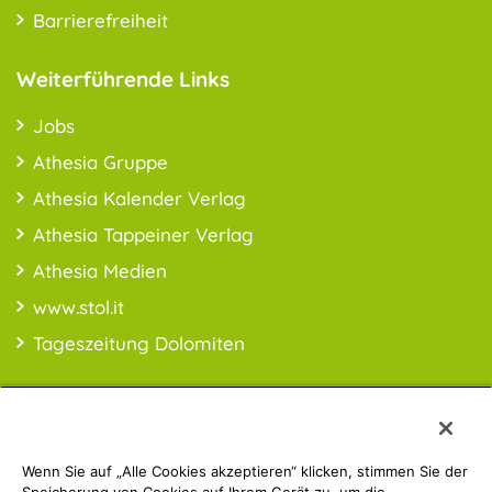
Barrierefreiheit
Weiterführende Links
Jobs
Athesia Gruppe
Athesia Kalender Verlag
Athesia Tappeiner Verlag
Athesia Medien
www.stol.it
Tageszeitung Dolomiten
Wenn Sie auf „Alle Cookies akzeptieren“ klicken, stimmen Sie der
PREISINFO:* Alle Preise inkl. MwSt., ggfl. zzgl. Versandkosten