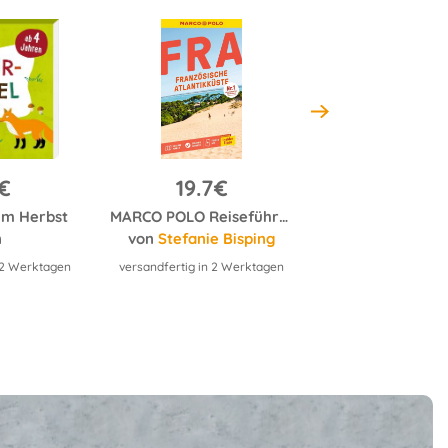
7€
19.7€
24.2€
 im Herbst
MARCO POLO Reiseführer Französische Atlantikküste
Wie Frauen läng
n
von
Stefanie Bisping
von
Sandra E
n 2 Werktagen
versandfertig in 2 Werktagen
versandfertig in 2 