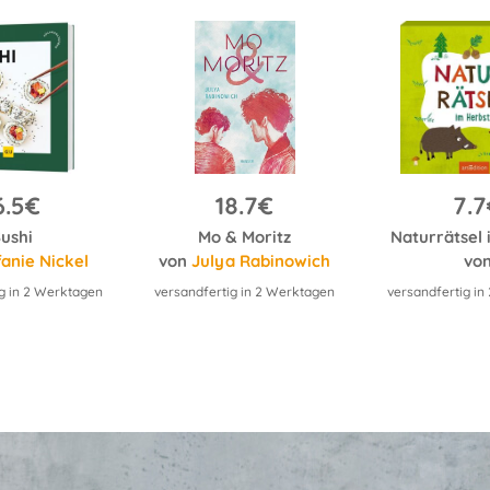
6.5€
18.7€
7.
ushi
Mo & Moritz
Naturrätsel
fanie Nickel
von
Julya Rabinowich
vo
g in 2 Werktagen
versandfertig in 2 Werktagen
versandfertig i