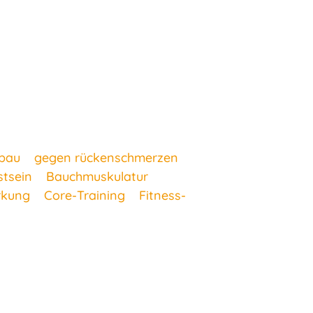
bau
gegen rückenschmerzen
tsein
Bauchmuskulatur
rkung
Core-Training
Fitness-