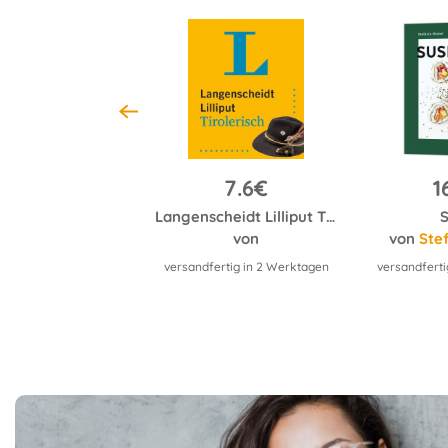
16.5€
7.6€
1
Healthy Everyday. High Protein ganz natürlich
Langenscheidt Lilliput Tirolerisch
S
sanna Unsworth
von
von
Ste
ertig in 2 Werktagen
versandfertig in 2 Werktagen
versandferti