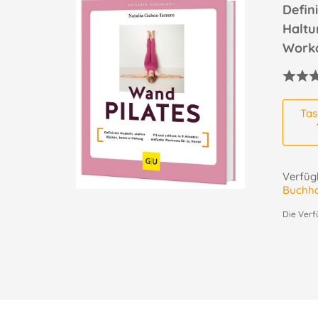
Defin
Haltu
Worko
Ta
Verfügb
Buchh
Die Verf