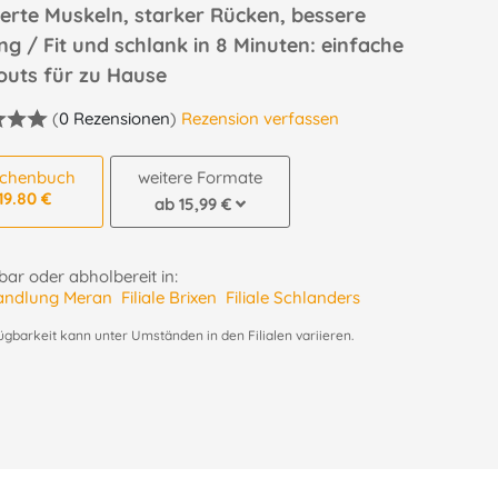
ierte Muskeln, starker Rücken, bessere
ng / Fit und schlank in 8 Minuten: einfache
uts für zu Hause
(
0 Rezensionen
)
Rezension verfassen
schenbuch
weitere Formate
19.80 €
ab 15,99 €
ar oder abholbereit in:
andlung Meran
Filiale Brixen
Filiale Schlanders
ügbarkeit kann unter Umständen in den Filialen variieren.