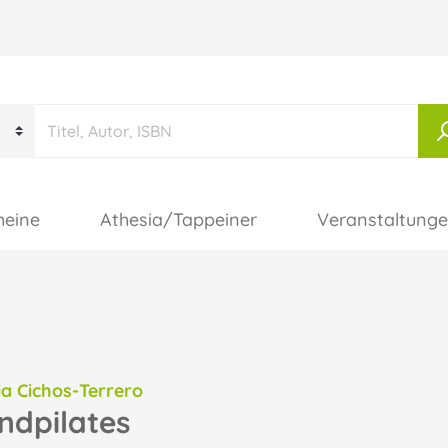
heine
Athesia/Tappeiner
Veranstaltung
ia Cichos-Terrero
dpilates