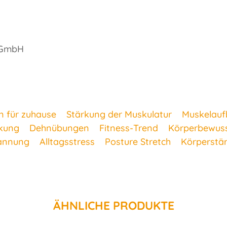
 GmbH
 für zuhause
Stärkung der Muskulatur
Muskelauf
kung
Dehnübungen
Fitness-Trend
Körperbewuss
annung
Alltagsstress
Posture Stretch
Körperstä
ÄHNLICHE PRODUKTE