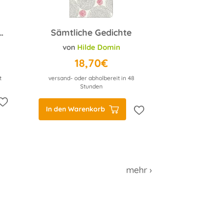
eiten des Hasses
Sämtliche Gedichte
von
Hilde Domin
18,70€
t
versand- oder abholbereit in 48
Stunden
In den Warenkorb
mehr ›