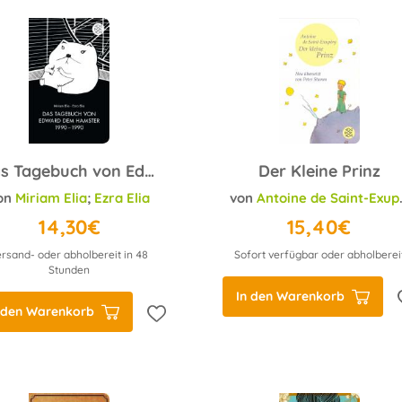
Das Tagebuch von Edward dem Hamster 1990 - 1990
Der Kleine Prinz
on
Miriam Elia
;
Ezra Elia
von
Antoine de Saint-Exupéry
14,30€
15,40€
ersand- oder abholbereit in 48
Sofort verfügbar oder abholberei
Stunden
In den Warenkorb
 den Warenkorb