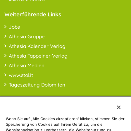
Weiterführende Links
Jobs
Athesia Gruppe
Athesia Kalender Verlag
Athesia Tappeiner Verlag
Athesia Medien
www.stol.it
Tageszeitung Dolomiten
Wenn Sie auf „Alle Cookies akzeptieren“ klicken, stimmen Sie der
PREISINFO:* Alle Preise inkl. MwSt., ggfl. zzgl. Versandkosten
Speicherung von Cookies auf Ihrem Gerät zu, um die
Websitenavigation zu verbessern, die Websitenutzung zu