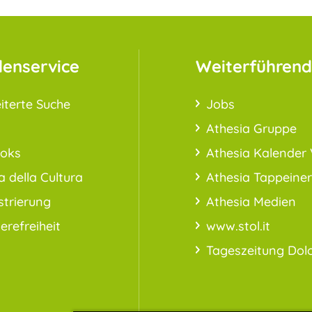
enservice
Weiterführend
iterte Suche
Jobs
Athesia Gruppe
ooks
Athesia Kalender 
a della Cultura
Athesia Tappeiner
strierung
Athesia Medien
ierefreiheit
www.stol.it
Tageszeitung Dol