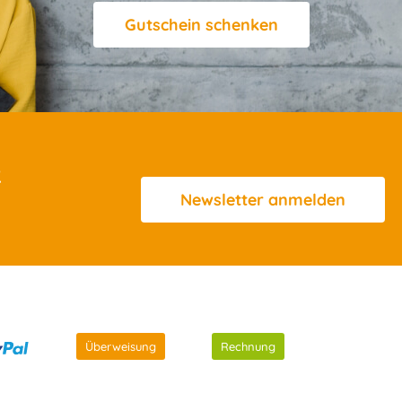
Gutschein schenken
R
Newsletter
anmelden
Überweisung
Rechnung