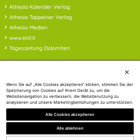
Athesia Kalender Verlag
Athesia Tappeiner Verlag
Athesia Medien
www.stol.it
Tageszeitung Dolomiten
Wenn Sie auf „Alle Cookies akzeptieren“ klicken, stimmen Sie der
PREISINFO:* Alle Preise inkl. MwSt., ggfl. zzgl. Versandkosten
Speicherung von Cookies auf Ihrem Gerät zu, um die
Websitenavigation zu verbessern, die Websitenutzung zu
analysieren und unsere Marketingbemühungen zu unterstützen.
Athesia Gruppe | © 2019 ATHESIA BUCH | MwSt.-Nr.:
Alle Cookies akzeptieren
IT00853860211
Privacy Policy
Impressum
Alle ablehnen
mady by