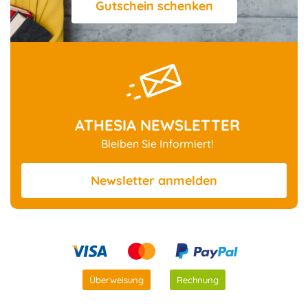
Gutschein schenken
ATHESIA NEWSLETTER
Bleiben Sie Informiert!
Newsletter
anmelden
Überweisung
Rechnung