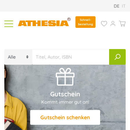
DE
IT
Schnell-
bestellung
ATHESIA ONLINESHOP | ENTDECKEN S
Gutschein
Kommt immer gut an!
Gutschein schenken