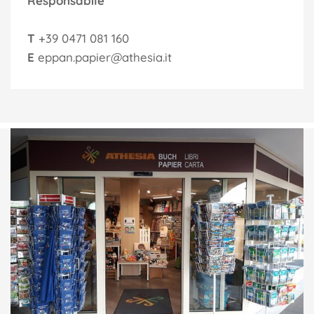
Responsabile
T
+39 0471 081 160
E
eppan.papier@athesia.it