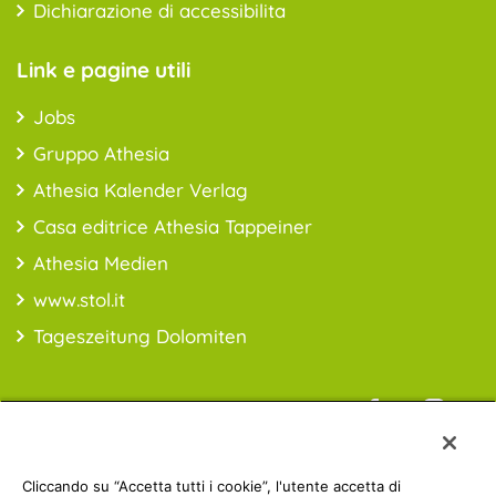
Dichiarazione di accessibilita
Link e pagine utili
Jobs
Gruppo Athesia
Athesia Kalender Verlag
Casa editrice Athesia Tappeiner
Athesia Medien
www.stol.it
Tageszeitung Dolomiten
Informazioni sui prezzi: *i prezzi sono da intendersi IVA inclusa;
Cliccando su “Accetta tutti i cookie”, l'utente accetta di
spese di spedizioni escluse