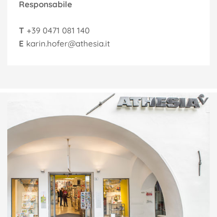
Responsabile
T
+39 0471 081 140
E
karin.hofer@athesia.it